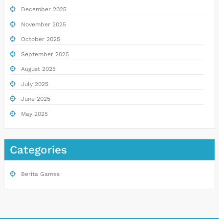
December 2025
November 2025
October 2025
September 2025
August 2025
July 2025
June 2025
May 2025
Categories
Berita Games