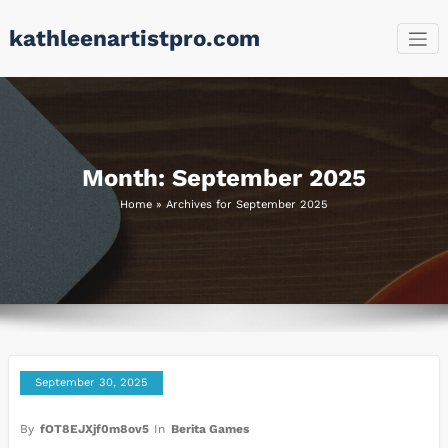
Skip
kathleenartistpro.com
to
content
Month:
September 2025
Home
»
Archives for September 2025
September 30, 2025
By
fOT8EJXjf0m8ov5
In
Berita Games