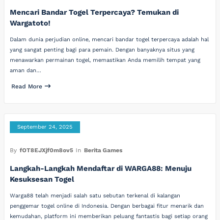
Mencari Bandar Togel Terpercaya? Temukan di
Wargatoto!
Dalam dunia perjudian online, mencari bandar togel terpercaya adalah hal
yang sangat penting bagi para pemain. Dengan banyaknya situs yang
menawarkan permainan togel, memastikan Anda memilih tempat yang
aman dan…
Read More
September 24, 2025
By
fOT8EJXjf0m8ov5
In
Berita Games
Langkah-Langkah Mendaftar di WARGA88: Menuju
Kesuksesan Togel
Warga88 telah menjadi salah satu sebutan terkenal di kalangan
penggemar togel online di Indonesia. Dengan berbagai fitur menarik dan
kemudahan, platform ini memberikan peluang fantastis bagi setiap orang