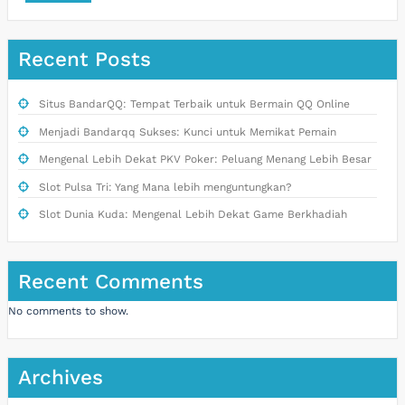
Recent Posts
Situs BandarQQ: Tempat Terbaik untuk Bermain QQ Online
Menjadi Bandarqq Sukses: Kunci untuk Memikat Pemain
Mengenal Lebih Dekat PKV Poker: Peluang Menang Lebih Besar
Slot Pulsa Tri: Yang Mana lebih menguntungkan?
Slot Dunia Kuda: Mengenal Lebih Dekat Game Berkhadiah
Recent Comments
No comments to show.
Archives