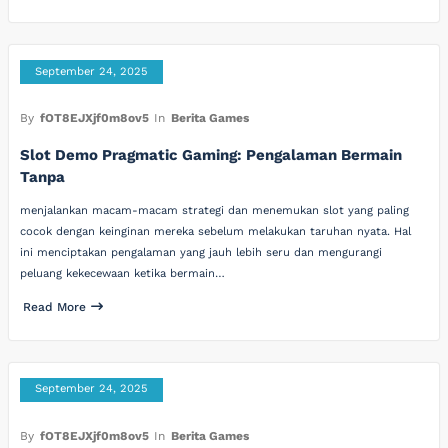
September 24, 2025
By
fOT8EJXjf0m8ov5
In
Berita Games
Slot Demo Pragmatic Gaming: Pengalaman Bermain
Tanpa
menjalankan macam-macam strategi dan menemukan slot yang paling
cocok dengan keinginan mereka sebelum melakukan taruhan nyata. Hal
ini menciptakan pengalaman yang jauh lebih seru dan mengurangi
peluang kekecewaan ketika bermain…
Read More
September 24, 2025
By
fOT8EJXjf0m8ov5
In
Berita Games