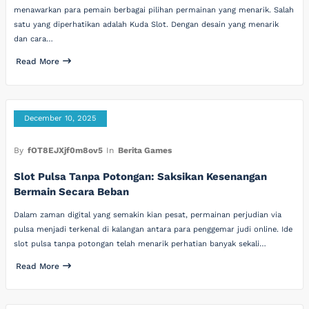
menawarkan para pemain berbagai pilihan permainan yang menarik. Salah
satu yang diperhatikan adalah Kuda Slot. Dengan desain yang menarik
dan cara…
Read More
December 10, 2025
By
fOT8EJXjf0m8ov5
In
Berita Games
Slot Pulsa Tanpa Potongan: Saksikan Kesenangan
Bermain Secara Beban
Dalam zaman digital yang semakin kian pesat, permainan perjudian via
pulsa menjadi terkenal di kalangan antara para penggemar judi online. Ide
slot pulsa tanpa potongan telah menarik perhatian banyak sekali…
Read More