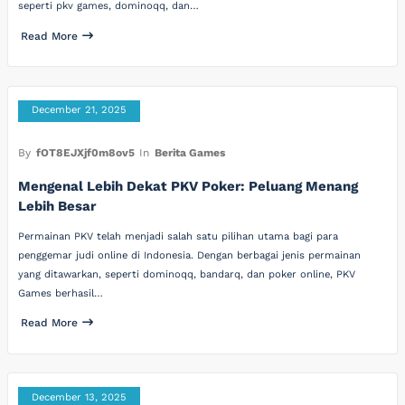
seperti pkv games, dominoqq, dan…
Read More
December 21, 2025
By
fOT8EJXjf0m8ov5
In
Berita Games
Mengenal Lebih Dekat PKV Poker: Peluang Menang
Lebih Besar
Permainan PKV telah menjadi salah satu pilihan utama bagi para
penggemar judi online di Indonesia. Dengan berbagai jenis permainan
yang ditawarkan, seperti dominoqq, bandarq, dan poker online, PKV
Games berhasil…
Read More
December 13, 2025