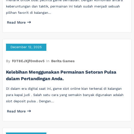
menarik untuk buat pecinta game berhadiah. Dengan kombinasi antara
keberuntungan dan taktik, permainan ini telah sudah menjadi sebuah
pilihan favorit di kalangan…
Read More
December 12, 2025
By
fOT8EJXjf0m8ov5
In
Berita Games
Kelebihan Menggunakan Permainan Setoran Pulsa
dalam Pertandingan Anda.
Di dalam era digital saat ini, game slot online kian terkenal di kalangan
para kapal judi . Salah satu cara yang semakin banyak digunakan adalah
slot deposit pulsa . Dengan…
Read More