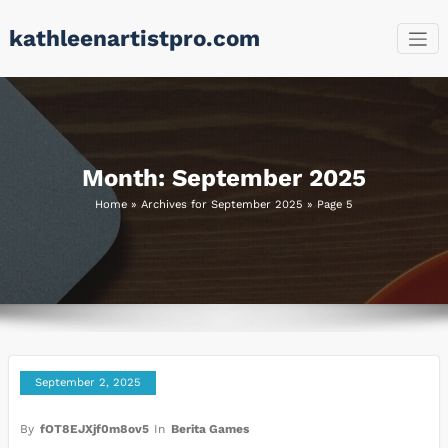
Skip
kathleenartistpro.com
to
content
Month:
September 2025
Home
»
Archives for September 2025
»
Page 5
September 2, 2025
By
fOT8EJXjf0m8ov5
In
Berita Games