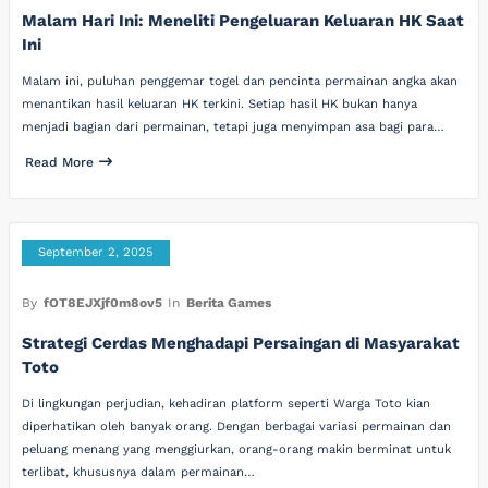
Malam Hari Ini: Meneliti Pengeluaran Keluaran HK Saat
Ini
Malam ini, puluhan penggemar togel dan pencinta permainan angka akan
menantikan hasil keluaran HK terkini. Setiap hasil HK bukan hanya
menjadi bagian dari permainan, tetapi juga menyimpan asa bagi para…
Read More
September 2, 2025
By
fOT8EJXjf0m8ov5
In
Berita Games
Strategi Cerdas Menghadapi Persaingan di Masyarakat
Toto
Di lingkungan perjudian, kehadiran platform seperti Warga Toto kian
diperhatikan oleh banyak orang. Dengan berbagai variasi permainan dan
peluang menang yang menggiurkan, orang-orang makin berminat untuk
terlibat, khususnya dalam permainan…