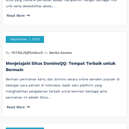
situs yang menarik perhatian adalah Harapan4D. Dengan berbagai fitur
unik serta aksesibilitas akses,…
Read More
September 1, 2025
By
fOT8EJXjf0m8ov5
In
Berita Games
Menjelajahi Situs DominoQQ: Tempat Terbaik untuk
Bermain
Bermain permainan kartu dan domino secara online semakin populer di
kalangan para pemain di Indonesia. Salah satu platform yang
menghadirkan pengalaman terbaik untuk bermain berbagai jenis
permainan ini adalah Situs…
Read More