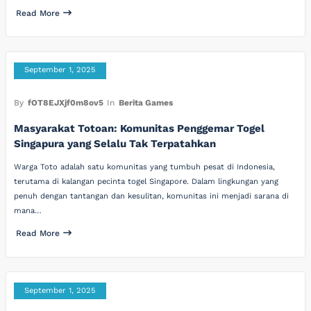
Read More
September 1, 2025
By
fOT8EJXjf0m8ov5
In
Berita Games
Masyarakat Totoan: Komunitas Penggemar Togel
Singapura yang Selalu Tak Terpatahkan
Warga Toto adalah satu komunitas yang tumbuh pesat di Indonesia,
terutama di kalangan pecinta togel Singapore. Dalam lingkungan yang
penuh dengan tantangan dan kesulitan, komunitas ini menjadi sarana di
mana…
Read More
September 1, 2025