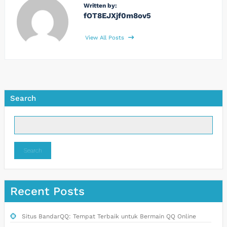
Written by:
fOT8EJXjf0m8ov5
View All Posts
Search
Search
Recent Posts
Situs BandarQQ: Tempat Terbaik untuk Bermain QQ Online