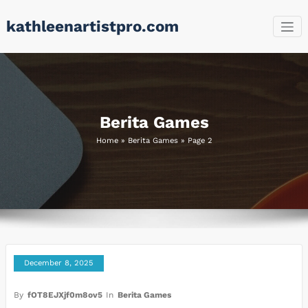
Skip
kathleenartistpro.com
to
content
Berita Games
Home
»
Berita Games
»
Page 2
December 8, 2025
By
fOT8EJXjf0m8ov5
In
Berita Games