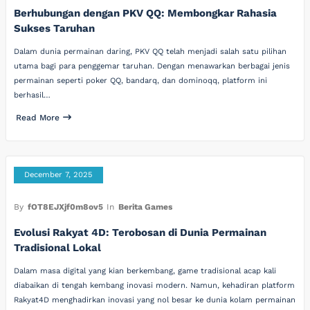
Berhubungan dengan PKV QQ: Membongkar Rahasia
Sukses Taruhan
Dalam dunia permainan daring, PKV QQ telah menjadi salah satu pilihan
utama bagi para penggemar taruhan. Dengan menawarkan berbagai jenis
permainan seperti poker QQ, bandarq, dan dominoqq, platform ini
berhasil…
Read More
December 7, 2025
By
fOT8EJXjf0m8ov5
In
Berita Games
Evolusi Rakyat 4D: Terobosan di Dunia Permainan
Tradisional Lokal
Dalam masa digital yang kian berkembang, game tradisional acap kali
diabaikan di tengah kembang inovasi modern. Namun, kehadiran platform
Rakyat4D menghadirkan inovasi yang nol besar ke dunia kolam permainan