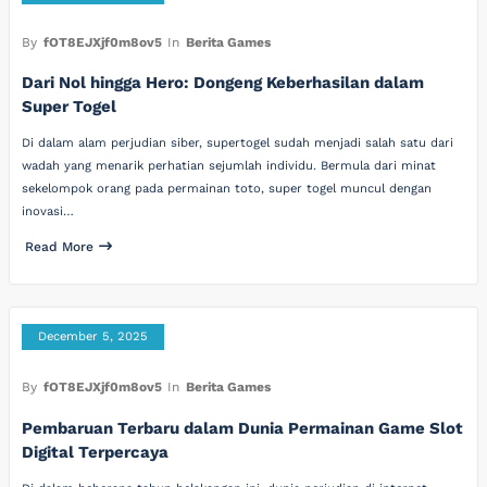
By
fOT8EJXjf0m8ov5
In
Berita Games
Dari Nol hingga Hero: Dongeng Keberhasilan dalam
Super Togel
Di dalam alam perjudian siber, supertogel sudah menjadi salah satu dari
wadah yang menarik perhatian sejumlah individu. Bermula dari minat
sekelompok orang pada permainan toto, super togel muncul dengan
inovasi…
Read More
December 5, 2025
By
fOT8EJXjf0m8ov5
In
Berita Games
Pembaruan Terbaru dalam Dunia Permainan Game Slot
Digital Terpercaya