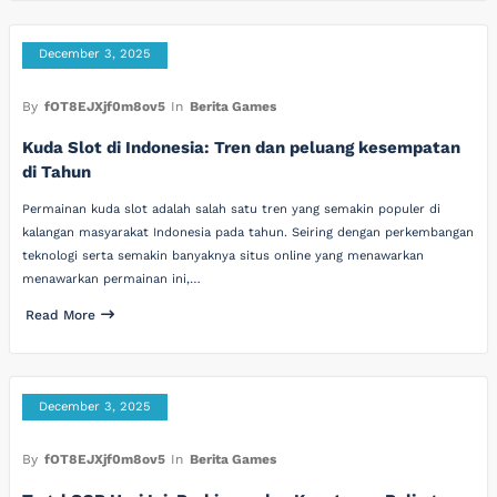
December 3, 2025
By
fOT8EJXjf0m8ov5
In
Berita Games
Kuda Slot di Indonesia: Tren dan peluang kesempatan
di Tahun
Permainan kuda slot adalah salah satu tren yang semakin populer di
kalangan masyarakat Indonesia pada tahun. Seiring dengan perkembangan
teknologi serta semakin banyaknya situs online yang menawarkan
menawarkan permainan ini,…
Read More
December 3, 2025
By
fOT8EJXjf0m8ov5
In
Berita Games