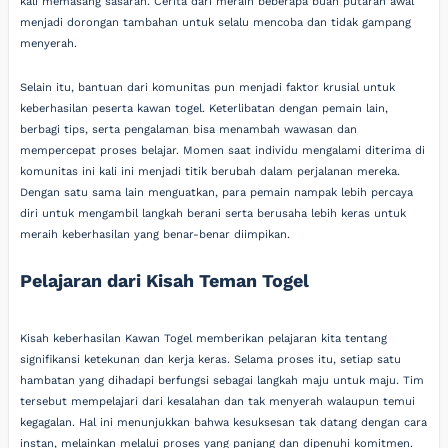
kali memasang sasaran. Cerita dari meraih beberapa buah putaran awal
menjadi dorongan tambahan untuk selalu mencoba dan tidak gampang
menyerah.
Selain itu, bantuan dari komunitas pun menjadi faktor krusial untuk
keberhasilan peserta kawan togel. Keterlibatan dengan pemain lain,
berbagi tips, serta pengalaman bisa menambah wawasan dan
mempercepat proses belajar. Momen saat individu mengalami diterima di
komunitas ini kali ini menjadi titik berubah dalam perjalanan mereka.
Dengan satu sama lain menguatkan, para pemain nampak lebih percaya
diri untuk mengambil langkah berani serta berusaha lebih keras untuk
meraih keberhasilan yang benar-benar diimpikan.
Pelajaran dari Kisah Teman Togel
Kisah keberhasilan Kawan Togel memberikan pelajaran kita tentang
signifikansi ketekunan dan kerja keras. Selama proses itu, setiap satu
hambatan yang dihadapi berfungsi sebagai langkah maju untuk maju. Tim
tersebut mempelajari dari kesalahan dan tak menyerah walaupun temui
kegagalan. Hal ini menunjukkan bahwa kesuksesan tak datang dengan cara
instan, melainkan melalui proses yang panjang dan dipenuhi komitmen.