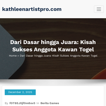
Skip
kathleenartistpro.com
to
content
Dari Dasar hingga Juara: Kisah
Sukses Anggota Kawan Togel
Home
»
Dari Dasar hingga Juara: Kisah Sukses Anggota Kawan Togel
December 2, 2025
By
fOT8EJXjf0m8ov5
In
Berita Games