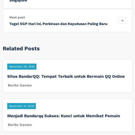
Singapore
Next post
Togel SGP Hari Ini, Perkiraan dan Keputusan Paling Baru
Related Posts
December 29, 2025
Situs BandarQQ: Tempat Terbaik untuk Bermain QQ Online
Berita Games
December 21, 2025
Menjadi Bandarqq Sukses: Kunci untuk Memikat Pemain
Berita Games