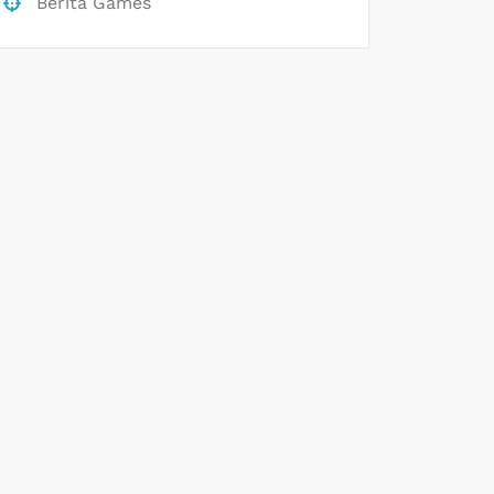
Berita Games