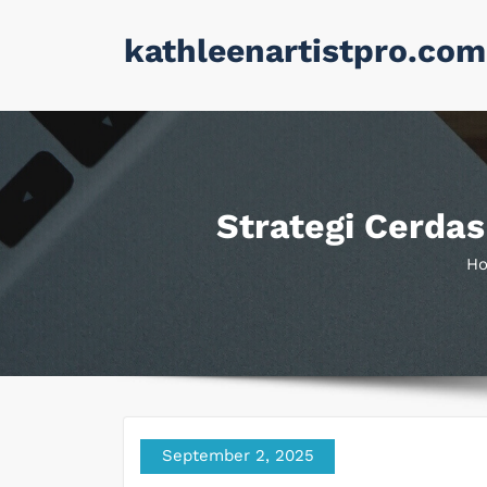
Skip
kathleenartistpro.com
to
content
Strategi Cerda
H
September 2, 2025