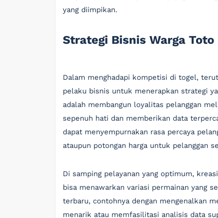
yang diimpikan.
Strategi Bisnis Warga Toto
Dalam menghadapi kompetisi di togel, teru
pelaku bisnis untuk menerapkan strategi yang
adalah membangun loyalitas pelanggan mela
sepenuh hati dan memberikan data terpercay
dapat menyempurnakan rasa percaya pelangga
ataupun potongan harga untuk pelanggan seti
Di samping pelayanan yang optimum, kreasi 
bisa menawarkan variasi permainan yang 
terbaru, contohnya dengan mengenalkan met
menarik atau memfasilitasi analisis data