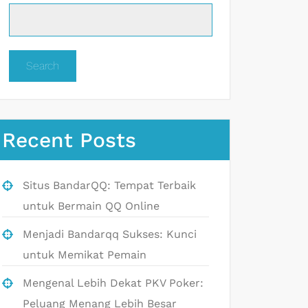
Search
Recent Posts
Situs BandarQQ: Tempat Terbaik
untuk Bermain QQ Online
Menjadi Bandarqq Sukses: Kunci
untuk Memikat Pemain
Mengenal Lebih Dekat PKV Poker:
Peluang Menang Lebih Besar