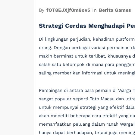
By
fOT8EJXjf0m8ov5
In
Berita Games
Strategi Cerdas Menghadapi Pe
Di lingkungan perjudian, kehadiran platform
orang. Dengan berbagai variasi permainan 
makin berminat untuk terlibat, khususnya 
salah satu kelompok di mana para penggem
saling memberikan informasi untuk menin
Persaingan di antara para pemain di Warga 
sangat populer seperti Toto Macau dan lotre
untuk mempunyai strategi yang efektif dalam
akan meneliti beberapa cara efektif yang 
memanfaatkan peluang dalam ranah WargaTo
hanya dapat berhadapan, tetapi juga meni