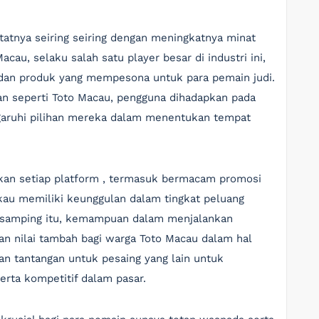
tatnya seiring seiring dengan meningkatnya minat
cau, selaku salah satu player besar di industri ini,
dan produk yang mempesona untuk para pemain judi.
n seperti Toto Macau, pengguna dihadapkan pada
ngaruhi pilihan mereka dalam menentukan tempat
nikan setiap platform , termasuk bermacam promosi
Makau memiliki keunggulan dalam tingkat peluang
 samping itu, kemampuan dalam menjalankan
n nilai tambah bagi warga Toto Macau dalam hal
n tantangan untuk pesaing yang lain untuk
erta kompetitif dalam pasar.