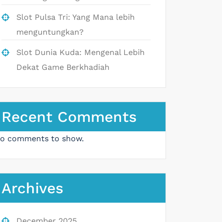
Slot Pulsa Tri: Yang Mana lebih
menguntungkan?
Slot Dunia Kuda: Mengenal Lebih
Dekat Game Berkhadiah
Recent Comments
o comments to show.
Archives
December 2025