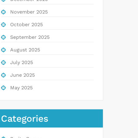
November 2025
October 2025
September 2025
August 2025
July 2025
June 2025
May 2025
Categories