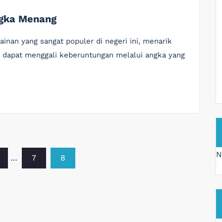
ngka Menang
inan yang sangat populer di negeri ini, menarik
 dapat menggali keberuntungan melalui angka yang
N
…
7
8