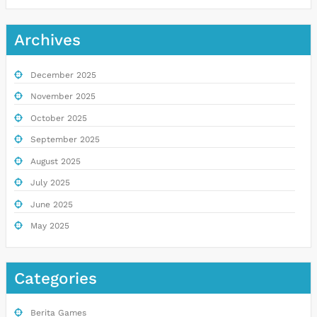
Archives
December 2025
November 2025
October 2025
September 2025
August 2025
July 2025
June 2025
May 2025
Categories
Berita Games