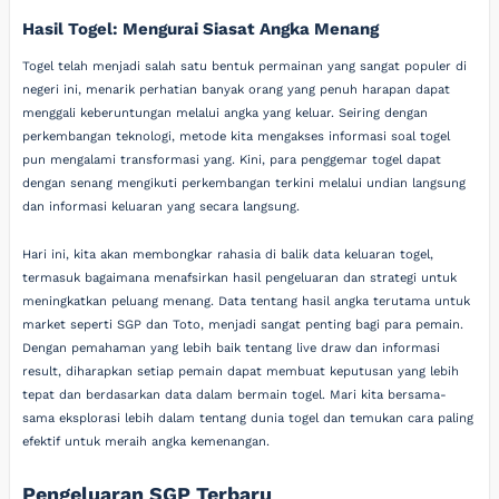
Hasil Togel: Mengurai Siasat Angka Menang
Togel telah menjadi salah satu bentuk permainan yang sangat populer di
negeri ini, menarik perhatian banyak orang yang penuh harapan dapat
menggali keberuntungan melalui angka yang keluar. Seiring dengan
perkembangan teknologi, metode kita mengakses informasi soal togel
pun mengalami transformasi yang. Kini, para penggemar togel dapat
dengan senang mengikuti perkembangan terkini melalui undian langsung
dan informasi keluaran yang secara langsung.
Hari ini, kita akan membongkar rahasia di balik data keluaran togel,
termasuk bagaimana menafsirkan hasil pengeluaran dan strategi untuk
meningkatkan peluang menang. Data tentang hasil angka terutama untuk
market seperti SGP dan Toto, menjadi sangat penting bagi para pemain.
Dengan pemahaman yang lebih baik tentang live draw dan informasi
result, diharapkan setiap pemain dapat membuat keputusan yang lebih
tepat dan berdasarkan data dalam bermain togel. Mari kita bersama-
sama eksplorasi lebih dalam tentang dunia togel dan temukan cara paling
efektif untuk meraih angka kemenangan.
Pengeluaran SGP Terbaru