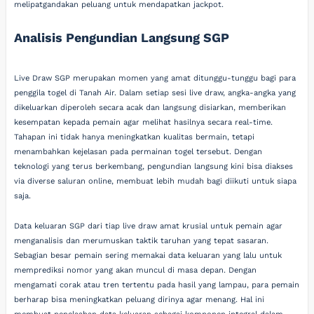
melipatgandakan peluang untuk mendapatkan jackpot.
Analisis Pengundian Langsung SGP
Live Draw SGP merupakan momen yang amat ditunggu-tunggu bagi para
penggila togel di Tanah Air. Dalam setiap sesi live draw, angka-angka yang
dikeluarkan diperoleh secara acak dan langsung disiarkan, memberikan
kesempatan kepada pemain agar melihat hasilnya secara real-time.
Tahapan ini tidak hanya meningkatkan kualitas bermain, tetapi
menambahkan kejelasan pada permainan togel tersebut. Dengan
teknologi yang terus berkembang, pengundian langsung kini bisa diakses
via diverse saluran online, membuat lebih mudah bagi diikuti untuk siapa
saja.
Data keluaran SGP dari tiap live draw amat krusial untuk pemain agar
menganalisis dan merumuskan taktik taruhan yang tepat sasaran.
Sebagian besar pemain sering memakai data keluaran yang lalu untuk
memprediksi nomor yang akan muncul di masa depan. Dengan
mengamati corak atau tren tertentu pada hasil yang lampau, para pemain
berharap bisa meningkatkan peluang dirinya agar menang. Hal ini