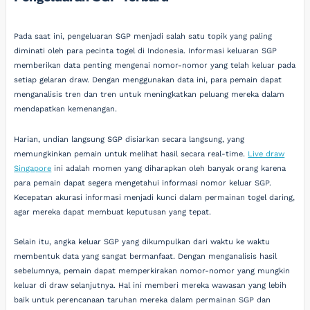
Pada saat ini, pengeluaran SGP menjadi salah satu topik yang paling
diminati oleh para pecinta togel di Indonesia. Informasi keluaran SGP
memberikan data penting mengenai nomor-nomor yang telah keluar pada
setiap gelaran draw. Dengan menggunakan data ini, para pemain dapat
menganalisis tren dan tren untuk meningkatkan peluang mereka dalam
mendapatkan kemenangan.
Harian, undian langsung SGP disiarkan secara langsung, yang
memungkinkan pemain untuk melihat hasil secara real-time.
Live draw
Singapore
ini adalah momen yang diharapkan oleh banyak orang karena
para pemain dapat segera mengetahui informasi nomor keluar SGP.
Kecepatan akurasi informasi menjadi kunci dalam permainan togel daring,
agar mereka dapat membuat keputusan yang tepat.
Selain itu, angka keluar SGP yang dikumpulkan dari waktu ke waktu
membentuk data yang sangat bermanfaat. Dengan menganalisis hasil
sebelumnya, pemain dapat memperkirakan nomor-nomor yang mungkin
keluar di draw selanjutnya. Hal ini memberi mereka wawasan yang lebih
baik untuk perencanaan taruhan mereka dalam permainan SGP dan