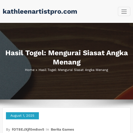
Skip
kathleenartistpro.com
to
content
Hasil Togel: Mengurai Siasat Angka
Menang
Home
»
Hasil Togel: Mengurai Siasat Angka Menang
August 1, 2025
By
fOT8EJXjf0m8ov5
In
Berita Games