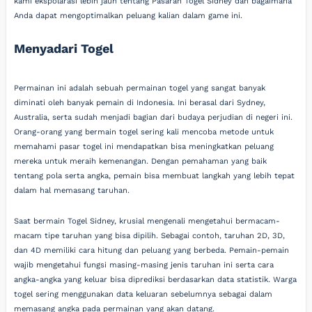
kami ekspolarasi lebih jauh tentang Pasaran Togel Sidney dan bagaimana
Anda dapat mengoptimalkan peluang kalian dalam game ini.
Menyadari Togel
Permainan ini adalah sebuah permainan togel yang sangat banyak
diminati oleh banyak pemain di Indonesia. Ini berasal dari Sydney,
Australia, serta sudah menjadi bagian dari budaya perjudian di negeri ini.
Orang-orang yang bermain togel sering kali mencoba metode untuk
memahami pasar togel ini mendapatkan bisa meningkatkan peluang
mereka untuk meraih kemenangan. Dengan pemahaman yang baik
tentang pola serta angka, pemain bisa membuat langkah yang lebih tepat
dalam hal memasang taruhan.
Saat bermain Togel Sidney, krusial mengenali mengetahui bermacam-
macam tipe taruhan yang bisa dipilih. Sebagai contoh, taruhan 2D, 3D,
dan 4D memiliki cara hitung dan peluang yang berbeda. Pemain-pemain
wajib mengetahui fungsi masing-masing jenis taruhan ini serta cara
angka-angka yang keluar bisa diprediksi berdasarkan data statistik. Warga
togel sering menggunakan data keluaran sebelumnya sebagai dalam
memasang angka pada permainan yang akan datang.