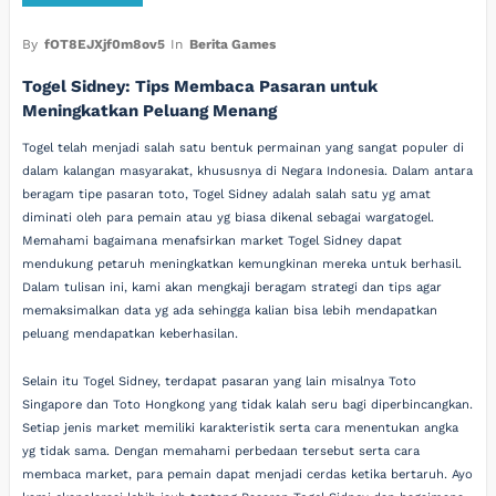
By
fOT8EJXjf0m8ov5
In
Berita Games
Togel Sidney: Tips Membaca Pasaran untuk
Meningkatkan Peluang Menang
Togel telah menjadi salah satu bentuk permainan yang sangat populer di
dalam kalangan masyarakat, khususnya di Negara Indonesia. Dalam antara
beragam tipe pasaran toto, Togel Sidney adalah salah satu yg amat
diminati oleh para pemain atau yg biasa dikenal sebagai wargatogel.
Memahami bagaimana menafsirkan market Togel Sidney dapat
mendukung petaruh meningkatkan kemungkinan mereka untuk berhasil.
Dalam tulisan ini, kami akan mengkaji beragam strategi dan tips agar
memaksimalkan data yg ada sehingga kalian bisa lebih mendapatkan
peluang mendapatkan keberhasilan.
Selain itu Togel Sidney, terdapat pasaran yang lain misalnya Toto
Singapore dan Toto Hongkong yang tidak kalah seru bagi diperbincangkan.
Setiap jenis market memiliki karakteristik serta cara menentukan angka
yg tidak sama. Dengan memahami perbedaan tersebut serta cara
membaca market, para pemain dapat menjadi cerdas ketika bertaruh. Ayo