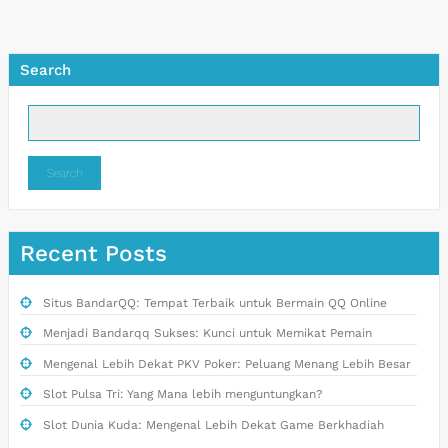
Search
Search
Recent Posts
Situs BandarQQ: Tempat Terbaik untuk Bermain QQ Online
Menjadi Bandarqq Sukses: Kunci untuk Memikat Pemain
Mengenal Lebih Dekat PKV Poker: Peluang Menang Lebih Besar
Slot Pulsa Tri: Yang Mana lebih menguntungkan?
Slot Dunia Kuda: Mengenal Lebih Dekat Game Berkhadiah