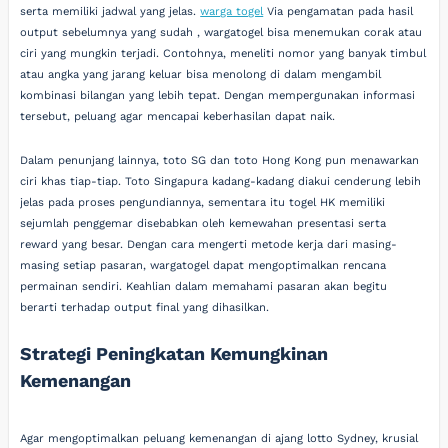
serta memiliki jadwal yang jelas.
warga togel
Via pengamatan pada hasil
output sebelumnya yang sudah , wargatogel bisa menemukan corak atau
ciri yang mungkin terjadi. Contohnya, meneliti nomor yang banyak timbul
atau angka yang jarang keluar bisa menolong di dalam mengambil
kombinasi bilangan yang lebih tepat. Dengan mempergunakan informasi
tersebut, peluang agar mencapai keberhasilan dapat naik.
Dalam penunjang lainnya, toto SG dan toto Hong Kong pun menawarkan
ciri khas tiap-tiap. Toto Singapura kadang-kadang diakui cenderung lebih
jelas pada proses pengundiannya, sementara itu togel HK memiliki
sejumlah penggemar disebabkan oleh kemewahan presentasi serta
reward yang besar. Dengan cara mengerti metode kerja dari masing-
masing setiap pasaran, wargatogel dapat mengoptimalkan rencana
permainan sendiri. Keahlian dalam memahami pasaran akan begitu
berarti terhadap output final yang dihasilkan.
Strategi Peningkatan Kemungkinan
Kemenangan
Agar mengoptimalkan peluang kemenangan di ajang lotto Sydney, krusial