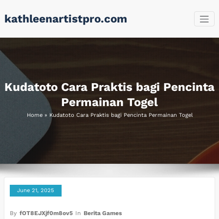
Skip
kathleenartistpro.com
to
content
Kudatoto Cara Praktis bagi Pencinta
Permainan Togel
Home
»
Kudatoto Cara Praktis bagi Pencinta Permainan Togel
June 21, 2025
By
fOT8EJXjf0m8ov5
In
Berita Games