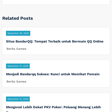
Related Posts
December 29, 2025
Situs BandarQQ: Tempat Terbaik untuk Bermain QQ Online
Berita Games
December 21, 2025
Menjadi Bandarqq Sukses: Kunci untuk Memikat Pemain
Berita Games
December 21, 2025
Mengenal Lebih Dekat PKV Poker: Peluang Menang Lebih