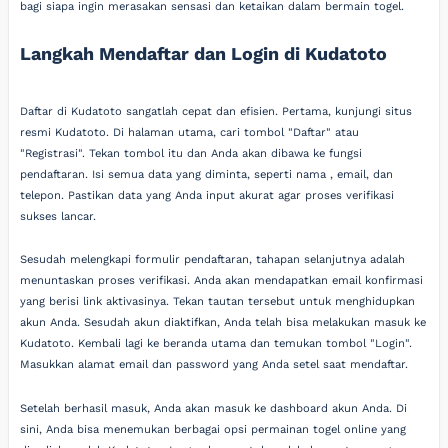
bagi siapa ingin merasakan sensasi dan ketaikan dalam bermain togel.
Langkah Mendaftar dan Login di Kudatoto
Daftar di Kudatoto sangatlah cepat dan efisien. Pertama, kunjungi situs
resmi Kudatoto. Di halaman utama, cari tombol "Daftar" atau
"Registrasi". Tekan tombol itu dan Anda akan dibawa ke fungsi
pendaftaran. Isi semua data yang diminta, seperti nama , email, dan
telepon. Pastikan data yang Anda input akurat agar proses verifikasi
sukses lancar.
Sesudah melengkapi formulir pendaftaran, tahapan selanjutnya adalah
menuntaskan proses verifikasi. Anda akan mendapatkan email konfirmasi
yang berisi link aktivasinya. Tekan tautan tersebut untuk menghidupkan
akun Anda. Sesudah akun diaktifkan, Anda telah bisa melakukan masuk ke
Kudatoto. Kembali lagi ke beranda utama dan temukan tombol "Login".
Masukkan alamat email dan password yang Anda setel saat mendaftar.
Setelah berhasil masuk, Anda akan masuk ke dashboard akun Anda. Di
sini, Anda bisa menemukan berbagai opsi permainan togel online yang