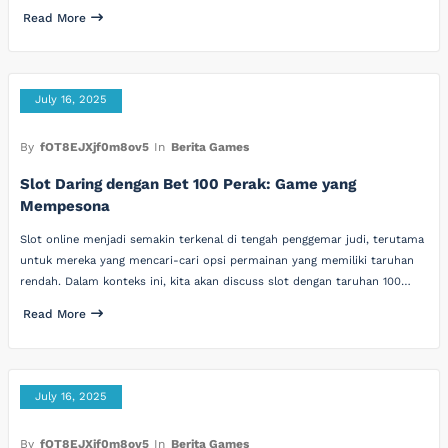
Read More
July 16, 2025
By
fOT8EJXjf0m8ov5
In
Berita Games
Slot Daring dengan Bet 100 Perak: Game yang
Mempesona
Slot online menjadi semakin terkenal di tengah penggemar judi, terutama
untuk mereka yang mencari-cari opsi permainan yang memiliki taruhan
rendah. Dalam konteks ini, kita akan discuss slot dengan taruhan 100…
Read More
July 16, 2025
By
fOT8EJXjf0m8ov5
In
Berita Games