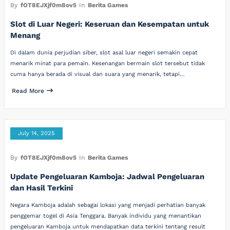
By
fOT8EJXjf0m8ov5
In
Berita Games
Slot di Luar Negeri: Keseruan dan Kesempatan untuk
Menang
Di dalam dunia perjudian siber, slot asal luar negeri semakin cepat
menarik minat para pemain. Kesenangan bermain slot tersebut tidak
cuma hanya berada di visual dan suara yang menarik, tetapi…
Read More
July 14, 2025
By
fOT8EJXjf0m8ov5
In
Berita Games
Update Pengeluaran Kamboja: Jadwal Pengeluaran
dan Hasil Terkini
Negara Kamboja adalah sebagai lokasi yang menjadi perhatian banyak
penggemar togel di Asia Tenggara. Banyak individu yang menantikan
pengeluaran Kamboja untuk mendapatkan data terkini tentang result