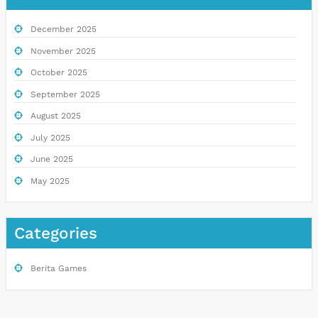
December 2025
November 2025
October 2025
September 2025
August 2025
July 2025
June 2025
May 2025
Categories
Berita Games