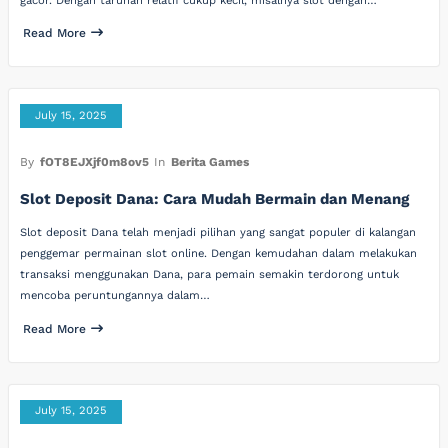
gacor. Dengan taruhan relatif cukup kecil, misalnya slot dengan…
Read More
July 15, 2025
By
fOT8EJXjf0m8ov5
In
Berita Games
Slot Deposit Dana: Cara Mudah Bermain dan Menang
Slot deposit Dana telah menjadi pilihan yang sangat populer di kalangan
penggemar permainan slot online. Dengan kemudahan dalam melakukan
transaksi menggunakan Dana, para pemain semakin terdorong untuk
mencoba peruntungannya dalam…
Read More
July 15, 2025