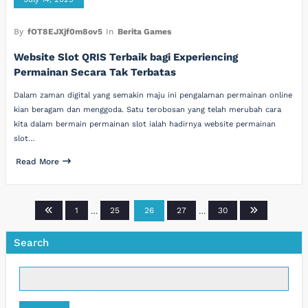
By
fOT8EJXjf0m8ov5
In
Berita Games
Website Slot QRIS Terbaik bagi Experiencing
Permainan Secara Tak Terbatas
Dalam zaman digital yang semakin maju ini pengalaman permainan online
kian beragam dan menggoda. Satu terobosan yang telah merubah cara
kita dalam bermain permainan slot ialah hadirnya website permainan
slot…
Read More
Posts
1
…
25
26
27
…
30
pagination
Search