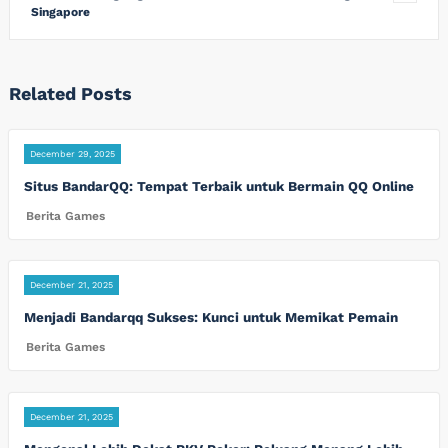
Singapore
Related Posts
December 29, 2025
Situs BandarQQ: Tempat Terbaik untuk Bermain QQ Online
Berita Games
December 21, 2025
Menjadi Bandarqq Sukses: Kunci untuk Memikat Pemain
Berita Games
December 21, 2025