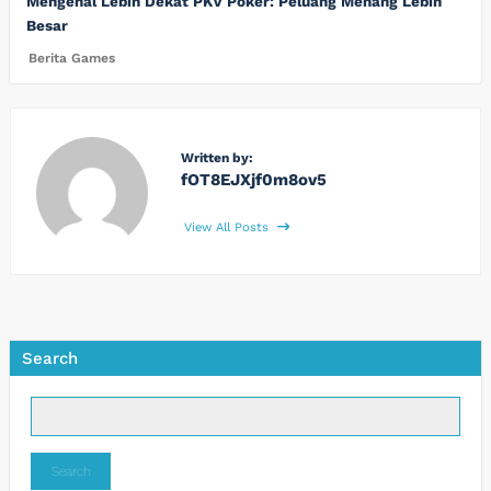
Mengenal Lebih Dekat PKV Poker: Peluang Menang Lebih
Besar
Berita Games
Written by:
fOT8EJXjf0m8ov5
View All Posts
Search
Search