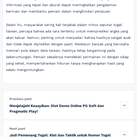
Informasi yang tepat dan akurat dapat meningkatkan pengalaman
bermain dan membantu pemain dalam menghindari penipuan.
Selain itu, masyarakat sering kali terjebak dalam mitos seputar togel
taiwan, percaya bahwa ada cara tertentu untuk memprediksi angka yang
akan keluar. Namun, penting untuk menyadari bahwa hasilnya sangat acak
dan tidak dapat diprediksi dengan pasti. Meskipun banyak yang berusaha
mencari pola dalam data taiwan, hasilnya tetap bergantung pada
keberuntungan. Pemain sebaiknya mendekati permainan ini dengan sikap
yang sehat, mempertahankan hiburan tanpa mengharapkan hasil yang
selalu menguntungkan.
Previous post
Menjelajahi Keasyikan: Slot Demo Online PG Soft dan
Pragmatic Play!
Next post
Jadi Pemenang Togel: Kiat dan Taktik untuk Nomor Togel