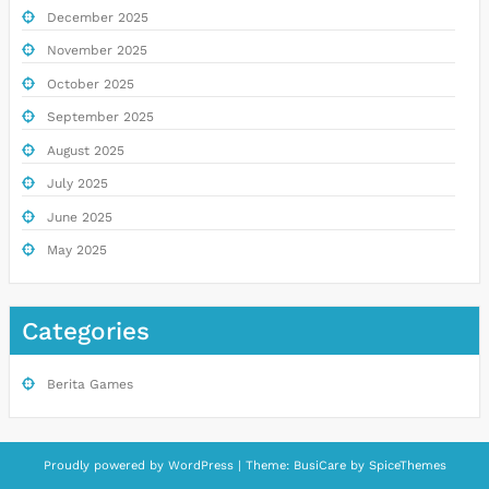
December 2025
November 2025
October 2025
September 2025
August 2025
July 2025
June 2025
May 2025
Categories
Berita Games
Proudly powered by
WordPress
| Theme:
BusiCare
by
SpiceThemes