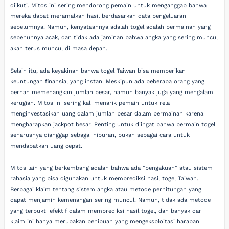
diikuti. Mitos ini sering mendorong pemain untuk menganggap bahwa
mereka dapat meramalkan hasil berdasarkan data pengeluaran
sebelumnya. Namun, kenyataannya adalah togel adalah permainan yang
sepenuhnya acak, dan tidak ada jaminan bahwa angka yang sering muncul
akan terus muncul di masa depan.
Selain itu, ada keyakinan bahwa togel Taiwan bisa memberikan
keuntungan finansial yang instan. Meskipun ada beberapa orang yang
pernah memenangkan jumlah besar, namun banyak juga yang mengalami
kerugian. Mitos ini sering kali menarik pemain untuk rela
menginvestasikan uang dalam jumlah besar dalam permainan karena
mengharapkan jackpot besar. Penting untuk diingat bahwa bermain togel
seharusnya dianggap sebagai hiburan, bukan sebagai cara untuk
mendapatkan uang cepat.
Mitos lain yang berkembang adalah bahwa ada "pengakuan" atau sistem
rahasia yang bisa digunakan untuk memprediksi hasil togel Taiwan.
Berbagai klaim tentang sistem angka atau metode perhitungan yang
dapat menjamin kemenangan sering muncul. Namun, tidak ada metode
yang terbukti efektif dalam memprediksi hasil togel, dan banyak dari
klaim ini hanya merupakan penipuan yang mengeksploitasi harapan