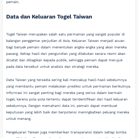
pemain.
Data dan Keluaran Togel Taiwan
Togel Taiwan merupakan salah satu permainan yang sangat populer di
kalangan penggemar perjudian di Asia. Keluaran Taiwan menjadi acuan
bagi banyak pemain dalam menentukan angka-angka yang akan mereka
pasang. Setiap hasil dari pengundian yang dilakukan secara resmi akan
dicatat dan dibagikan kepada publik, sehingga pemain dapat merujuk
pada data tersebut untuk analisis dan strategi mereka.
Data Taiwan yang tersedia sering kali mencakup hasil-hasil sebelumnya
yang membantu pemain melakukan prediksi untuk permainan berikutnya.
Informasi ini sangat penting bagi mereka yang serius dalam bermain
togel, karena pola-pola tertentu dapat teridentifikasi dari hasil keluaran
sebelumnya. Dengan memahami data ini, pemain dapat membuat
keputusan yang lebih baik dan berpotensi meningkatkan peluang mereka
untuk menang.
Pengeluaran Taiwan juga memberikan transparansi dalam setiap lomba