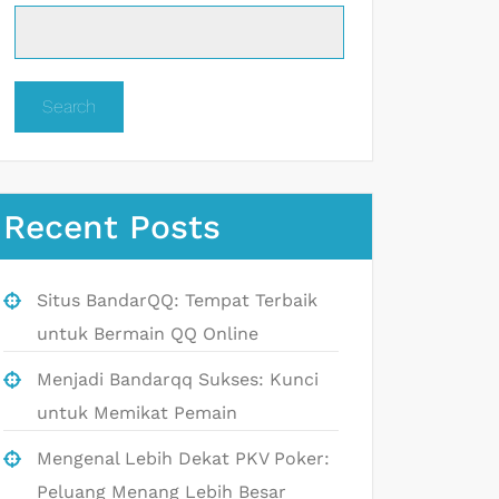
Search
Recent Posts
Situs BandarQQ: Tempat Terbaik
untuk Bermain QQ Online
Menjadi Bandarqq Sukses: Kunci
untuk Memikat Pemain
Mengenal Lebih Dekat PKV Poker:
Peluang Menang Lebih Besar