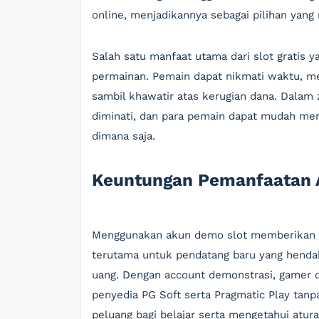
online, menjadikannya sebagai pilihan yang
Salah satu manfaat utama dari slot gratis
permainan. Pemain dapat nikmati waktu, men
sambil khawatir atas kerugian dana. Dalam za
diminati, dan para pemain dapat mudah men
dimana saja.
Keuntungan Pemanfaatan 
Menggunakan akun demo slot memberikan 
terutama untuk pendatang baru yang hendak
uang. Dengan account demonstrasi, gamer da
penyedia PG Soft serta Pragmatic Play tan
peluang bagi belajar serta mengetahui atur