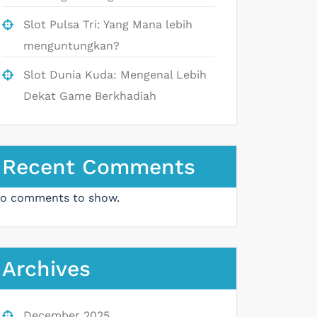
Slot Pulsa Tri: Yang Mana lebih
menguntungkan?
Slot Dunia Kuda: Mengenal Lebih
Dekat Game Berkhadiah
Recent Comments
o comments to show.
Archives
December 2025