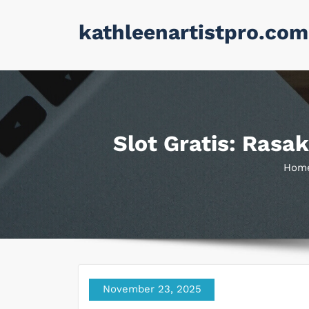
Skip
kathleenartistpro.com
to
content
Slot Gratis: Rasa
Hom
November 23, 2025