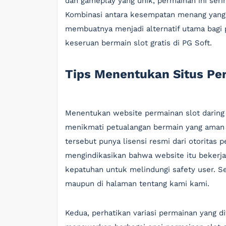
dan gameplay yang unik, permainan ini se
Kombinasi antara kesempatan menang yang
membuatnya menjadi alternatif utama bagi 
keseruan bermain slot gratis di PG Soft.
Tips Menentukan Situs Per
Menentukan website permainan slot daring 
menikmati petualangan bermain yang aman 
tersebut punya lisensi resmi dari otoritas p
mengindikasikan bahwa website itu bekerja
kepatuhan untuk melindungi safety user. Se
maupun di halaman tentang kami kami.
Kedua, perhatikan variasi permainan yang d