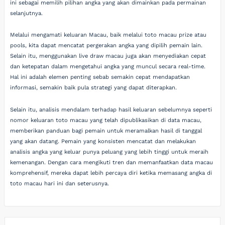
ini sebagai memilih pilihan angka yang akan dimainkan pada permainan
selanjutnya.
Melalui mengamati keluaran Macau, baik melalui toto macau prize atau
pools, kita dapat mencatat pergerakan angka yang dipilih pemain lain.
Selain itu, menggunakan live draw macau juga akan menyediakan cepat
dan ketepatan dalam mengetahui angka yang muncul secara real-time.
Hal ini adalah elemen penting sebab semakin cepat mendapatkan
informasi, semakin baik pula strategi yang dapat diterapkan.
Selain itu, analisis mendalam terhadap hasil keluaran sebelumnya seperti
nomor keluaran toto macau yang telah dipublikasikan di data macau,
memberikan panduan bagi pemain untuk meramalkan hasil di tanggal
yang akan datang. Pemain yang konsisten mencatat dan melakukan
analisis angka yang keluar punya peluang yang lebih tinggi untuk meraih
kemenangan. Dengan cara mengikuti tren dan memanfaatkan data macau
komprehensif, mereka dapat lebih percaya diri ketika memasang angka di
toto macau hari ini dan seterusnya.