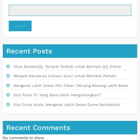
Search
Recent Posts
Situs BandarQQ: Tempat Terbaik untuk Bermain QQ Online
Menjadi Bandarqq Sukses: Kunci untuk Memikat Pemain
Mengenal Lebih Dekat PKV Poker: Peluang Menang Lebih Besar
Slot Pulsa Tri: Yang Mana lebih menguntungkan?
Slot Dunia Kuda: Mengenal Lebih Dekat Game Berkhadiah
Recent Comments
No comments to show.