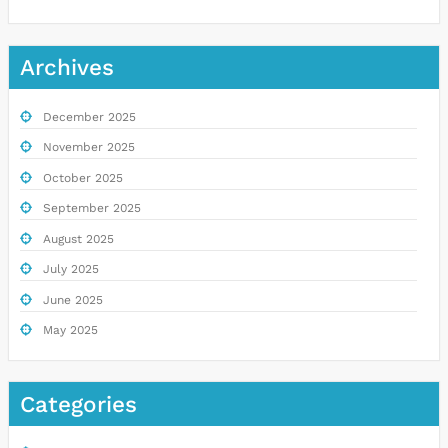
Archives
December 2025
November 2025
October 2025
September 2025
August 2025
July 2025
June 2025
May 2025
Categories