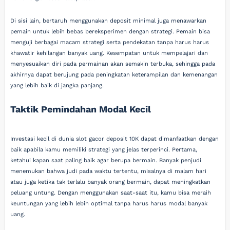
Di sisi lain, bertaruh menggunakan deposit minimal juga menawarkan
pemain untuk lebih bebas bereksperimen dengan strategi. Pemain bisa
menguji berbagai macam strategi serta pendekatan tanpa harus harus
khawatir kehilangan banyak uang. Kesempatan untuk mempelajari dan
menyesuaikan diri pada permainan akan semakin terbuka, sehingga pada
akhirnya dapat berujung pada peningkatan keterampilan dan kemenangan
yang lebih baik di jangka panjang.
Taktik Pemindahan Modal Kecil
Investasi kecil di dunia slot gacor deposit 10K dapat dimanfaatkan dengan
baik apabila kamu memiliki strategi yang jelas terperinci. Pertama,
ketahui kapan saat paling baik agar berupa bermain. Banyak penjudi
menemukan bahwa judi pada waktu tertentu, misalnya di malam hari
atau juga ketika tak terlalu banyak orang bermain, dapat meningkatkan
peluang untung. Dengan menggunakan saat-saat itu, kamu bisa meraih
keuntungan yang lebih lebih optimal tanpa harus harus modal banyak
uang.