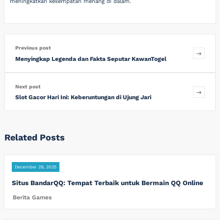
meningkatkan kesempatan menang di dalam.
Previous post
Menyingkap Legenda dan Fakta Seputar KawanTogel
Next post
Slot Gacor Hari Ini: Keberuntungan di Ujung Jari
Related Posts
December 29, 2025
Situs BandarQQ: Tempat Terbaik untuk Bermain QQ Online
Berita Games