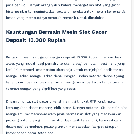
para penjudi. Banyak orang yakin bahwa menargetkan slot yang gacor
bisa membantu meningkatkan peluang mereka untuk meraih kemenangan
besar, yang membuatnya semakin menarik untuk dimainkan.
Keuntungan Bermain Mesin Slot Gacor
Deposit 10.000 Rupiah
Bertaruh mesin slot gacor dengan deposit 10.000 Rupiah memberikan
akses yang mudah bagi pemain, terutama bagi pemula. Investment yang
kecil ini memberi kesempatan siapa saja untuk menjelajahi nasib tanpa
mengeluarkan mengeluarkan dana. Dengan jumlah setoran deposit yang
terjangkau , pemain bisa menikmati pengalaman bertaruh tanpa tekanan
tekanan dengan yang signifikan yang besar.
Di samping itu, slot gacor dikenal memiliki tingkat RTP yang, maka
kemungkinan dapat menang lebih besar. Dengan setoran 10K, pemain bisa
mengalami bermacam-macam jenis permainan slot yang menawarkan
peluang untung yang . Ini mewakili daya tarik tersendiri, karena dalam
dalam sesi permainan, peluang untuk mendapatkan jackpot ataupun
kemenangan besar tetap ada .