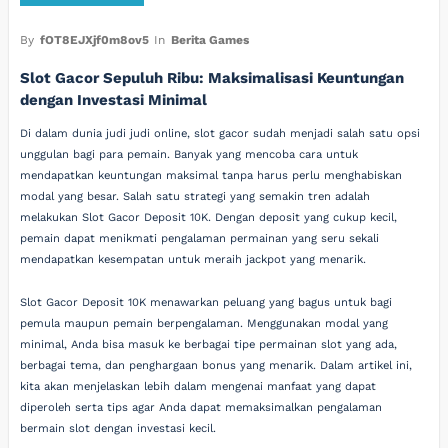
By
fOT8EJXjf0m8ov5
In
Berita Games
Slot Gacor Sepuluh Ribu: Maksimalisasi Keuntungan
dengan Investasi Minimal
Di dalam dunia judi judi online, slot gacor sudah menjadi salah satu opsi
unggulan bagi para pemain. Banyak yang mencoba cara untuk
mendapatkan keuntungan maksimal tanpa harus perlu menghabiskan
modal yang besar. Salah satu strategi yang semakin tren adalah
melakukan Slot Gacor Deposit 10K. Dengan deposit yang cukup kecil,
pemain dapat menikmati pengalaman permainan yang seru sekali
mendapatkan kesempatan untuk meraih jackpot yang menarik.
Slot Gacor Deposit 10K menawarkan peluang yang bagus untuk bagi
pemula maupun pemain berpengalaman. Menggunakan modal yang
minimal, Anda bisa masuk ke berbagai tipe permainan slot yang ada,
berbagai tema, dan penghargaan bonus yang menarik. Dalam artikel ini,
kita akan menjelaskan lebih dalam mengenai manfaat yang dapat
diperoleh serta tips agar Anda dapat memaksimalkan pengalaman
bermain slot dengan investasi kecil.