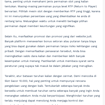
tama, penting untuk memahami jenis permainan slot yang kalian
tentukan. Masing-masing permainan punya level RTP (Return to Player)
bervariasi. Pilihlah mesin slot dengan memberikan RTP yang tinggi, karena
ini ini menunjukkan persentase uang yang dikembalikan ke anda di
rentang lama. Meluangkan waktu untuk meneliti berbagai pilihan
permainan dapat memberi keuntungan yang signifikan.
Selain itu, manfaatkan promosi dan promosi yang dari website judi.
Banyak platform menawarkan bonus setoran atau putaran tanpa biaya
yang bisa dapat gunakan dalam permainan tanpa risiko kehilangan uang
pribadi. Dengan memanfaatkan penawaran tersebut, Anda bisa
meningkatkan saldo dana kalian dan memberikan lebih banyak
kesempatan untuk menang. Pastikanlah untuk membaca syarat serta
peraturan yang supaya tak masuk ke dalam jebakan yang merugikan.
Terakhir, atur batasan taruhan kalian dengan cermat. Demi mencoba di
Slot Gacor 10.000, hal yang penting untuk mempunyai rencana
pengelolaan uang dengan baik. Tentukanlah seberapa banyak Anda
bersedia untuk membuat taruhan serta seberapa banyak yang ingin Anda
menangkan sebelum Anda mulai berpartisipasi. Menghindari taruhan yang
terlalu menjulang dapat menolong Anda menjaga kontrol dan