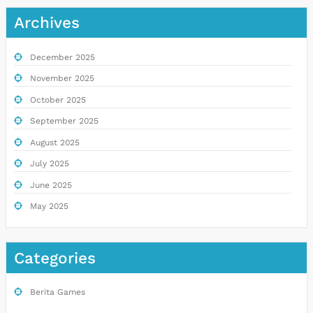
Archives
December 2025
November 2025
October 2025
September 2025
August 2025
July 2025
June 2025
May 2025
Categories
Berita Games