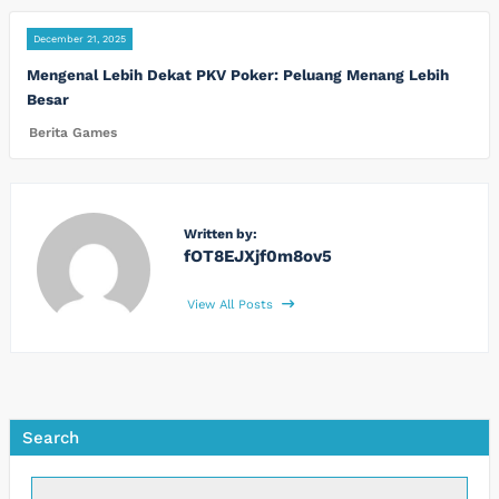
December 21, 2025
Mengenal Lebih Dekat PKV Poker: Peluang Menang Lebih
Besar
Berita Games
Written by:
fOT8EJXjf0m8ov5
View All Posts
Search