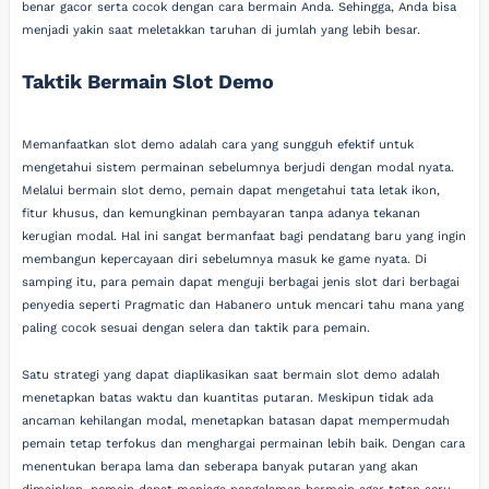
benar gacor serta cocok dengan cara bermain Anda. Sehingga, Anda bisa
menjadi yakin saat meletakkan taruhan di jumlah yang lebih besar.
Taktik Bermain Slot Demo
Memanfaatkan slot demo adalah cara yang sungguh efektif untuk
mengetahui sistem permainan sebelumnya berjudi dengan modal nyata.
Melalui bermain slot demo, pemain dapat mengetahui tata letak ikon,
fitur khusus, dan kemungkinan pembayaran tanpa adanya tekanan
kerugian modal. Hal ini sangat bermanfaat bagi pendatang baru yang ingin
membangun kepercayaan diri sebelumnya masuk ke game nyata. Di
samping itu, para pemain dapat menguji berbagai jenis slot dari berbagai
penyedia seperti Pragmatic dan Habanero untuk mencari tahu mana yang
paling cocok sesuai dengan selera dan taktik para pemain.
Satu strategi yang dapat diaplikasikan saat bermain slot demo adalah
menetapkan batas waktu dan kuantitas putaran. Meskipun tidak ada
ancaman kehilangan modal, menetapkan batasan dapat mempermudah
pemain tetap terfokus dan menghargai permainan lebih baik. Dengan cara
menentukan berapa lama dan seberapa banyak putaran yang akan