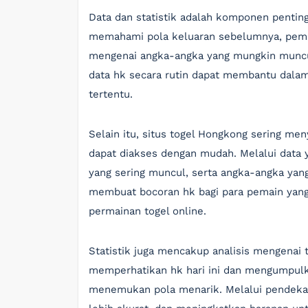
Data dan statistik adalah komponen pentin
memahami pola keluaran sebelumnya, pemai
mengenai angka-angka yang mungkin muncu
data hk secara rutin dapat membantu dala
tertentu.
Selain itu, situs togel Hongkong sering me
dapat diakses dengan mudah. Melalui data 
yang sering muncul, serta angka-angka yang 
membuat bocoran hk bagi para pemain yang
permainan togel online.
Statistik juga mencakup analisis mengenai 
memperhatikan hk hari ini dan mengumpulk
menemukan pola menarik. Melalui pendekat