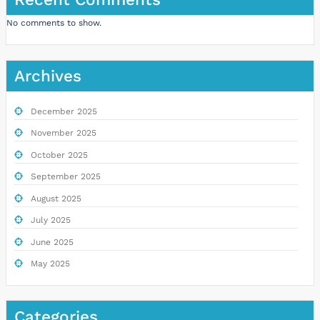
No comments to show.
Archives
December 2025
November 2025
October 2025
September 2025
August 2025
July 2025
June 2025
May 2025
Categories