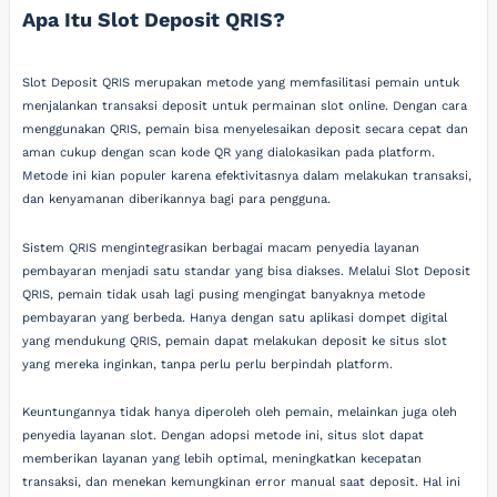
Apa Itu Slot Deposit QRIS?
Slot Deposit QRIS merupakan metode yang memfasilitasi pemain untuk
menjalankan transaksi deposit untuk permainan slot online. Dengan cara
menggunakan QRIS, pemain bisa menyelesaikan deposit secara cepat dan
aman cukup dengan scan kode QR yang dialokasikan pada platform.
Metode ini kian populer karena efektivitasnya dalam melakukan transaksi,
dan kenyamanan diberikannya bagi para pengguna.
Sistem QRIS mengintegrasikan berbagai macam penyedia layanan
pembayaran menjadi satu standar yang bisa diakses. Melalui Slot Deposit
QRIS, pemain tidak usah lagi pusing mengingat banyaknya metode
pembayaran yang berbeda. Hanya dengan satu aplikasi dompet digital
yang mendukung QRIS, pemain dapat melakukan deposit ke situs slot
yang mereka inginkan, tanpa perlu perlu berpindah platform.
Keuntungannya tidak hanya diperoleh oleh pemain, melainkan juga oleh
penyedia layanan slot. Dengan adopsi metode ini, situs slot dapat
memberikan layanan yang lebih optimal, meningkatkan kecepatan
transaksi, dan menekan kemungkinan error manual saat deposit. Hal ini