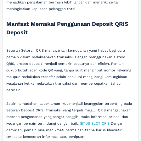
menjadikan pengalaman bermain lebih lancar dan menarik, serta
meningkatkan kepuasan pelanggan total.
Manfaat Memakai Penggunaan Deposit QRIS
Deposit
Setoran Setoran QRIS menawarkan kemudahan yang hebat bagi para
pemain dalam melaksanakan transaksi. Dengan menggunakan sistem
QRIS, proses deposit menjadi semakin cepatnya dan efisien. Pemain
cukup butuh scan kode QR yang, tanpa sulit menginput nomor rekening
maupun melakukan transfer selain bank. Ini mengurangi kemungkinan
kesalahan ketika melakukan transaksi dan mempercepatkan tahap
bermain.
Selain kemudahan, aspek aman ikut menjadi keunggulan terpenting pada
Setoran Deposit QRIS. Transaksi yang terjadi melalui QRIS menggunakan
metode pengamanan yang sangat canggih, maka informasi pribadi dan
keuangan pemain terlindungi dengan baik.
SITUS SLOT QRIS
Dengan
demikian, pemain bisa menikmati permainan tanpa harus khawatir
terhadap kebocoran informasi atau penipuan.