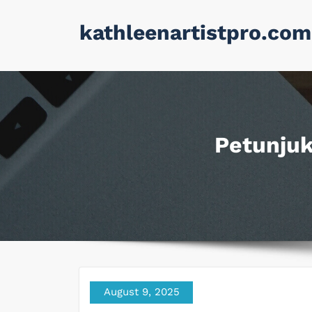
Skip
kathleenartistpro.com
to
content
Petunju
August 9, 2025