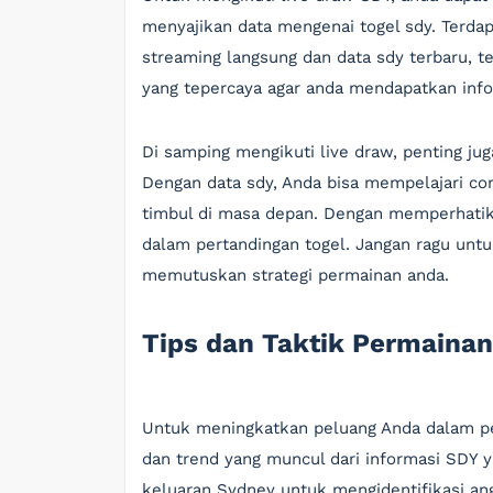
menyajikan data mengenai togel sdy. Terdap
streaming langsung dan data sdy terbaru, t
yang tepercaya agar anda mendapatkan infor
Di samping mengikuti live draw, penting jug
Dengan data sdy, Anda bisa mempelajari c
timbul di masa depan. Dengan memperhatik
dalam pertandingan togel. Jangan ragu unt
memutuskan strategi permainan anda.
Tips dan Taktik Permaina
Untuk meningkatkan peluang Anda dalam pe
dan trend yang muncul dari informasi SDY ya
keluaran Sydney untuk mengidentifikasi an