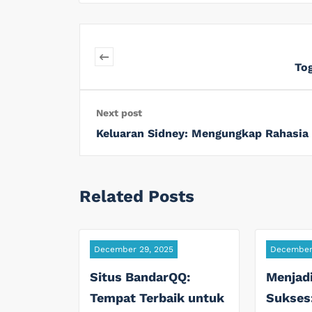
Tog
Next post
Keluaran Sidney: Mengungkap Rahasia
Related Posts
December 29, 2025
December 
Situs BandarQQ:
Menjad
Tempat Terbaik untuk
Sukses