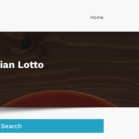
Home
an Lotto
Search