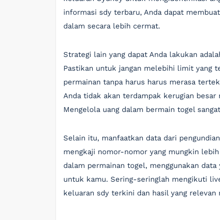
informasi sdy terbaru, Anda dapat membuat
dalam secara lebih cermat.
Strategi lain yang dapat Anda lakukan adal
Pastikan untuk jangan melebihi limit yang 
permainan tanpa harus harus merasa tertek
Anda tidak akan terdampak kerugian besar 
Mengelola uang dalam bermain togel sangat
Selain itu, manfaatkan data dari pengundi
mengkaji nomor-nomor yang mungkin lebih b
dalam permainan togel, menggunakan data 
untuk kamu. Sering-seringlah mengikuti liv
keluaran sdy terkini dan hasil yang relevan 