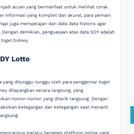
njadi acuan yang bermanfaat untuk melihat corak
n informasi yang komplet dan akurat, para pemain
api juga mempelajari dari data data historis agar
k. Dengan demikian, penguasaan atas data SDY adalah
togel Sidney.
DY Lotto
a yang ditunggu-tunggu oleh para penggemar togel
dney ditayangkan secara langsung, yang
kan nomor-nomor yang ditarik langsung. Dengan
yaksikan ketegangan dan ketegangan saat menanti
langsung.
 mencarinya melalui beragam platform online yang