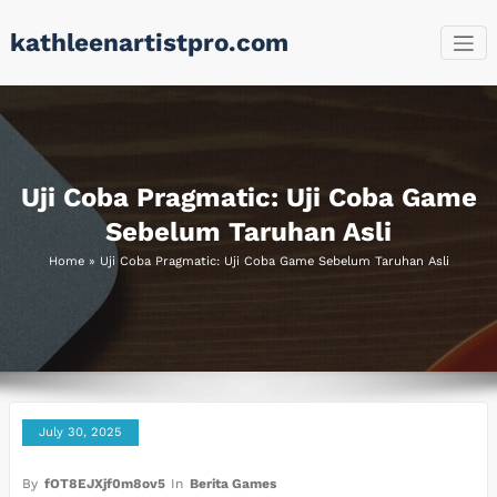
Skip
kathleenartistpro.com
to
content
Uji Coba Pragmatic: Uji Coba Game
Sebelum Taruhan Asli
Home
»
Uji Coba Pragmatic: Uji Coba Game Sebelum Taruhan Asli
July 30, 2025
By
fOT8EJXjf0m8ov5
In
Berita Games