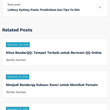
Next post
Lottery Sydney Pools: Predictions dan Tips To Win
Related Posts
December 29, 2025
Situs BandarQQ: Tempat Terbaik untuk Bermain QQ Online
Berita Games
December 21, 2025
Menjadi Bandarqq Sukses: Kunci untuk Memikat Pemain
Berita Games
December 21, 2025