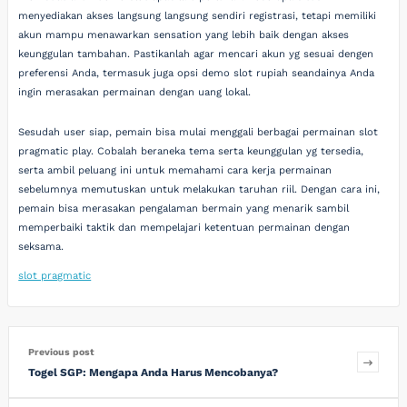
menyediakan akses langsung langsung sendiri registrasi, tetapi memiliki
akun mampu menawarkan sensation yang lebih baik dengan akses
keunggulan tambahan. Pastikanlah agar mencari akun yg sesuai dengen
preferensi Anda, termasuk juga opsi demo slot rupiah seandainya Anda
ingin merasakan permainan dengan uang lokal.
Sesudah user siap, pemain bisa mulai menggali berbagai permainan slot
pragmatic play. Cobalah beraneka tema serta keunggulan yg tersedia,
serta ambil peluang ini untuk memahami cara kerja permainan
sebelumnya memutuskan untuk melakukan taruhan riil. Dengan cara ini,
pemain bisa merasakan pengalaman bermain yang menarik sambil
memperbaiki taktik dan mempelajari ketentuan permainan dengan
seksama.
slot pragmatic
Previous post
Togel SGP: Mengapa Anda Harus Mencobanya?