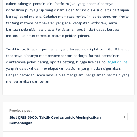
dalam kalangan pemain lain. Platform judi yang dapat dipercaya
normalnya punya grup yang dinamis dan forum diskusi di situ partisipan
berbagi saksi mereka. Cobalah membaca review ini serta temukan rincian
tentang metode pembayaran yang ada, kecepatan withdraw, serta
bantuan pelanggan yang ada. Pengalaman positif dari dapat berupa
indikasi jika situs tersebut patut dijadikan pilihan.
Terakhir, teliti ragam permainan yang tersedia dari platform itu. Situs judi
tepercaya biasanya mempersembahkan berbagai format permainan,
diantaranya poker daring, sports betting, hingga live casino.
togel online
yang Anda sukai dan mendapatkan platform yang mudah digunakan.
Dengan demikian, Anda semua bisa mengalami pengalaman bermain yang
menyenangkan dan terjamin.
Previous post
Slot QRIS 5000: Taktik Cerdas untuk Meningkatkan
Kemenangan