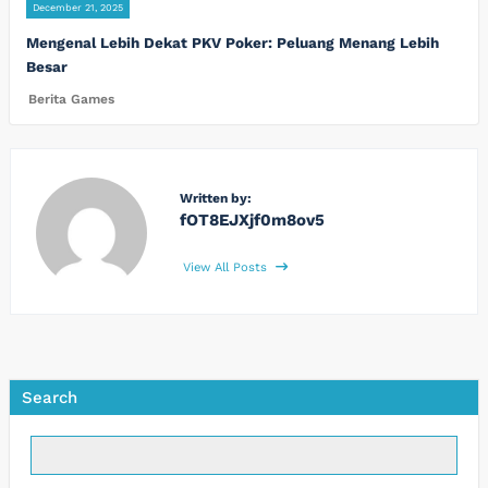
December 21, 2025
Mengenal Lebih Dekat PKV Poker: Peluang Menang Lebih
Besar
Berita Games
Written by:
fOT8EJXjf0m8ov5
View All Posts
Search