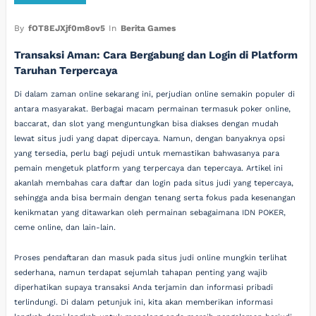
By
fOT8EJXjf0m8ov5
In
Berita Games
Transaksi Aman: Cara Bergabung dan Login di Platform
Taruhan Terpercaya
Di dalam zaman online sekarang ini, perjudian online semakin populer di
antara masyarakat. Berbagai macam permainan termasuk poker online,
baccarat, dan slot yang menguntungkan bisa diakses dengan mudah
lewat situs judi yang dapat dipercaya. Namun, dengan banyaknya opsi
yang tersedia, perlu bagi pejudi untuk memastikan bahwasanya para
pemain mengetuk platform yang terpercaya dan tepercaya. Artikel ini
akanlah membahas cara daftar dan login pada situs judi yang tepercaya,
sehingga anda bisa bermain dengan tenang serta fokus pada kesenangan
kenikmatan yang ditawarkan oleh permainan sebagaimana IDN POKER,
ceme online, dan lain-lain.
Proses pendaftaran dan masuk pada situs judi online mungkin terlihat
sederhana, namun terdapat sejumlah tahapan penting yang wajib
diperhatikan supaya transaksi Anda terjamin dan informasi pribadi
terlindungi. Di dalam petunjuk ini, kita akan memberikan informasi