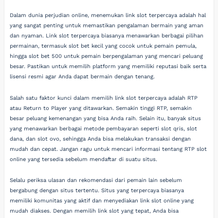
Dalam dunia perjudian online, menemukan link slot terpercaya adalah hal
yang sangat penting untuk memastikan pengalaman bermain yang aman
dan nyaman. Link slot terpercaya biasanya menawarkan berbagai pilihan
permainan, termasuk slot bet kecil yang cocok untuk pemain pemula,
hingga slot bet 500 untuk pemain berpengalaman yang mencari peluang
besar. Pastikan untuk memilih platform yang memiliki reputasi baik serta
lisensi resmi agar Anda dapat bermain dengan tenang.
Salah satu faktor kunci dalam memilih link slot terpercaya adalah RTP
atau Return to Player yang ditawarkan. Semakin tinggi RTP, semakin
besar peluang kemenangan yang bisa Anda raih. Selain itu, banyak situs
yang menawarkan berbagai metode pembayaran seperti slot qris, slot
dana, dan slot ovo, sehingga Anda bisa melakukan transaksi dengan
mudah dan cepat. Jangan ragu untuk mencari informasi tentang RTP slot
online yang tersedia sebelum mendaftar di suatu situs.
Selalu periksa ulasan dan rekomendasi dari pemain lain sebelum
bergabung dengan situs tertentu. Situs yang terpercaya biasanya
memiliki komunitas yang aktif dan menyediakan link slot online yang
mudah diakses. Dengan memilih link slot yang tepat, Anda bisa