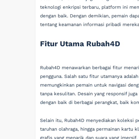
teknologi enkripsi terbaru, platform ini me
dengan baik. Dengan demikian, pemain dap
tentang keamanan informasi pribadi mereka
Fitur Utama Rubah4D
Rubah4D menawarkan berbagai fitur menar
pengguna. Salah satu fitur utamanya adalah
memungkinkan pemain untuk navigasi deng
tanpa kesulitan. Desain yang responsif jug
dengan baik di berbagai perangkat, baik 
Selain itu, Rubah4D menyediakan koleksi p
taruhan olahraga, hingga permainan kartu k
grafis yang menarik dan suara yang imersif