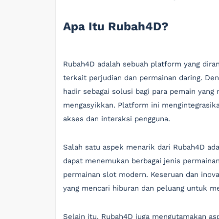
Apa Itu Rubah4D?
Rubah4D adalah sebuah platform yang dira
terkait perjudian dan permainan daring. D
hadir sebagai solusi bagi para pemain yan
mengasyikkan. Platform ini mengintegrasik
akses dan interaksi pengguna.
Salah satu aspek menarik dari Rubah4D ada
dapat menemukan berbagai jenis permainan, 
permainan slot modern. Keseruan dan inova
yang mencari hiburan dan peluang untuk m
Selain itu, Rubah4D juga mengutamakan as