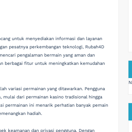
ncang untuk menyediakan informasi dan layanan
engan pesatnya perkembangan teknologi, Rubah4D
g mencari pengalaman bermain yang aman dan
an berbagai fitur untuk meningkatkan kemudahan
N
lah variasi permainan yang ditawarkan. Pengguna
mulai dari permainan kasino tradisional hingga
si permainan ini menarik perhatian banyak pemain
emenangkan hadiah.
pek keamanan dan privasi pengguna. Dengan