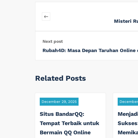
Misteri 
Next post
Rubah4D: Masa Depan Taruhan Online d
Related Posts
December 29, 2025
December 
Situs BandarQQ:
Menjad
Tempat Terbaik untuk
Sukses
Bermain QQ Online
Memika