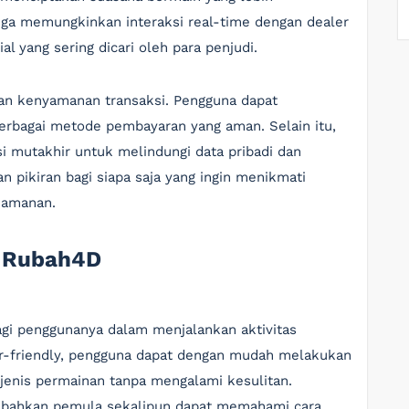
uga memungkinkan interaksi real-time dengan dealer
 yang sering dicari oleh para penjudi.
n kenyamanan transaksi. Pengguna dapat
erbagai metode pembayaran yang aman. Selain itu,
i mutakhir untuk melindungi data pribadi dan
pikiran bagi siapa saja yang ingin menikmati
eamanan.
 Rubah4D
 penggunanya dalam menjalankan aktivitas
er-friendly, pengguna dapat dengan mudah melakukan
 jenis permainan tanpa mengalami kesulitan.
a bahkan pemula sekalipun dapat memahami cara