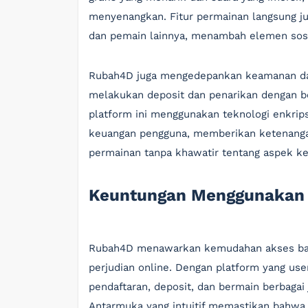
menyenangkan. Fitur permainan langsung j
dan pemain lainnya, menambah elemen sosial
Rubah4D juga mengedepankan keamanan da
melakukan deposit dan penarikan dengan b
platform ini menggunakan teknologi enkrips
keuangan pengguna, memberikan ketenangan 
permainan tanpa khawatir tentang aspek k
Keuntungan Menggunakan
Rubah4D menawarkan kemudahan akses bagi
perjudian online. Dengan platform yang us
pendaftaran, deposit, dan bermain berbagai
Antarmuka yang intuitif memastikan bahw