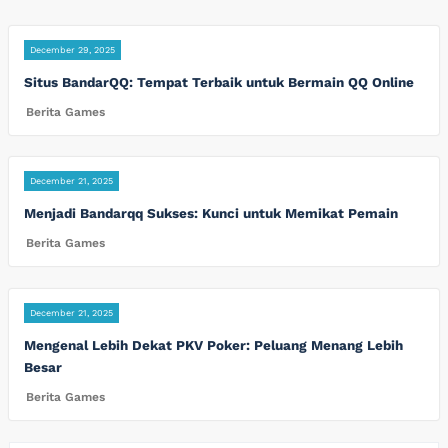
December 29, 2025
Situs BandarQQ: Tempat Terbaik untuk Bermain QQ Online
Berita Games
December 21, 2025
Menjadi Bandarqq Sukses: Kunci untuk Memikat Pemain
Berita Games
December 21, 2025
Mengenal Lebih Dekat PKV Poker: Peluang Menang Lebih
Besar
Berita Games